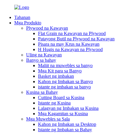
Tahanan
Mga Produkto
Plywood na Kawayan
Flat Grain na Kawayan na Plywood
Patayong Butil na Plywood na Kawayan
Pisara na may Krus na Kawayan
H Hugis na Kawayan na Plywood
Uling na Kawayan
Banyo sa bahay
Maliit na muwebles sa banyo
Mga Kit para sa Banyo
Basket ng imbakan
Kahon ng Imbakan sa Banyo
istante ng imbakan sa banyo
Kusina sa Bahay
Cutting Board sa Kusina
Istante ng Kusina
Lalagyan ng Imbakan sa Kusina
Mga Kagamitan sa Kusina
Mga Muwebles sa Sala
Kahon ng Imbakan sa Desktop
Istante ng Imbakan sa Bahay