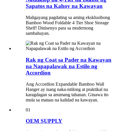
Sapatos na Kahoy na Kawayan
Maligayang pagdating sa aming eksklusibong
Bamboo Wood Foldable 4 Tier Shoe Storage
Shelf! Dinisenyo para sa modernong
sambahayan.
Rak ng Coat sa Pader na Kawayan
na Napapalawak na Estilo ng
Accordion
Ang Accordion Expandable Bamboo Wall
Hanger ay isang naka-istilong at praktikal na
karagdagan sa anumang tahanan. Ginawa ito
mula sa mataas na kalidad na kawayan.
01
OEM SUPPLY