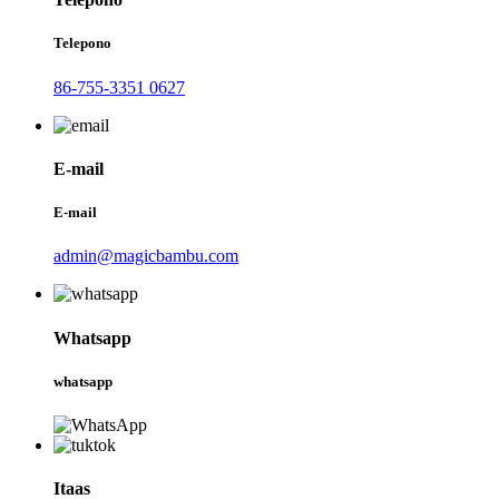
Telepono
86-755-3351 0627
E-mail
E-mail
admin@magicbambu.com
Whatsapp
whatsapp
Itaas