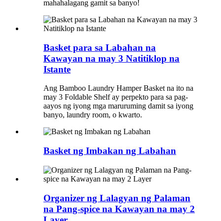
mahahalagang gamit sa banyo!
Basket para sa Labahan na
Kawayan na may 3 Natitiklop na
Istante
Ang Bamboo Laundry Hamper Basket na ito na
may 3 Foldable Shelf ay perpekto para sa pag-
aayos ng iyong mga maruruming damit sa iyong
banyo, laundry room, o kwarto.
Basket ng Imbakan ng Labahan
Organizer ng Lalagyan ng Palaman
na Pang-spice na Kawayan na may 2
Layer