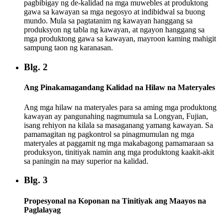
pagbibigay ng de-kalidad na mga muwebles at produktong
gawa sa kawayan sa mga negosyo at indibidwal sa buong
mundo. Mula sa pagtatanim ng kawayan hanggang sa
produksyon ng tabla ng kawayan, at ngayon hanggang sa
mga produktong gawa sa kawayan, mayroon kaming mahigit
sampung taon ng karanasan.
Blg. 2
Ang Pinakamagandang Kalidad na Hilaw na Materyales
Ang mga hilaw na materyales para sa aming mga produktong
kawayan ay pangunahing nagmumula sa Longyan, Fujian,
isang rehiyon na kilala sa masaganang yamang kawayan. Sa
pamamagitan ng pagkontrol sa pinagmumulan ng mga
materyales at paggamit ng mga makabagong pamamaraan sa
produksyon, tinitiyak namin ang mga produktong kaakit-akit
sa paningin na may superior na kalidad.
Blg. 3
Propesyonal na Koponan na Tinitiyak ang Maayos na
Paglalayag