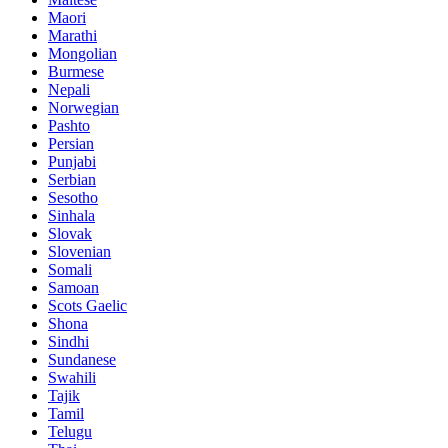
Maori
Marathi
Mongolian
Burmese
Nepali
Norwegian
Pashto
Persian
Punjabi
Serbian
Sesotho
Sinhala
Slovak
Slovenian
Somali
Samoan
Scots Gaelic
Shona
Sindhi
Sundanese
Swahili
Tajik
Tamil
Telugu