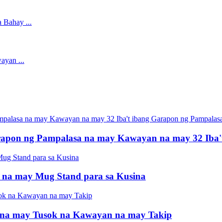
apon ng Pampalasa na may Kawayan na may 32 Iba't
 na may Mug Stand para sa Kusina
 na may Tusok na Kawayan na may Takip