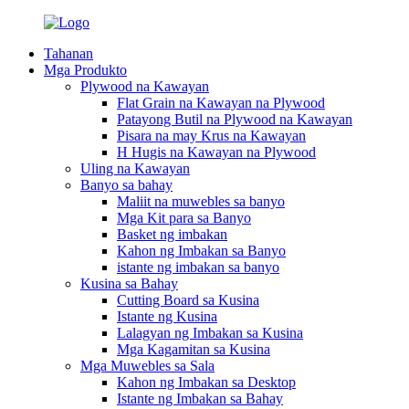
Tahanan
Mga Produkto
Plywood na Kawayan
Flat Grain na Kawayan na Plywood
Patayong Butil na Plywood na Kawayan
Pisara na may Krus na Kawayan
H Hugis na Kawayan na Plywood
Uling na Kawayan
Banyo sa bahay
Maliit na muwebles sa banyo
Mga Kit para sa Banyo
Basket ng imbakan
Kahon ng Imbakan sa Banyo
istante ng imbakan sa banyo
Kusina sa Bahay
Cutting Board sa Kusina
Istante ng Kusina
Lalagyan ng Imbakan sa Kusina
Mga Kagamitan sa Kusina
Mga Muwebles sa Sala
Kahon ng Imbakan sa Desktop
Istante ng Imbakan sa Bahay