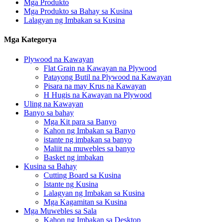
Mga Produkto
Mga Produkto sa Bahay sa Kusina
Lalagyan ng Imbakan sa Kusina
Mga Kategorya
Plywood na Kawayan
Flat Grain na Kawayan na Plywood
Patayong Butil na Plywood na Kawayan
Pisara na may Krus na Kawayan
H Hugis na Kawayan na Plywood
Uling na Kawayan
Banyo sa bahay
Mga Kit para sa Banyo
Kahon ng Imbakan sa Banyo
istante ng imbakan sa banyo
Maliit na muwebles sa banyo
Basket ng imbakan
Kusina sa Bahay
Cutting Board sa Kusina
Istante ng Kusina
Lalagyan ng Imbakan sa Kusina
Mga Kagamitan sa Kusina
Mga Muwebles sa Sala
Kahon ng Imbakan sa Desktop