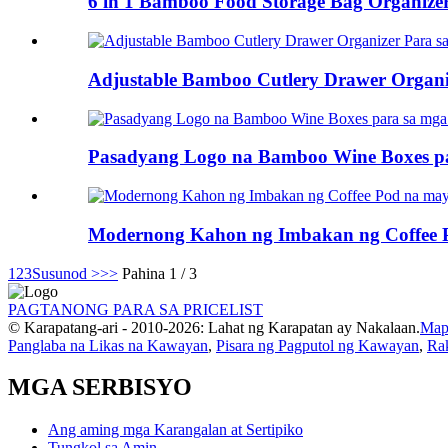
6 in 1 Bamboo Food Storage Bag Organize
Adjustable Bamboo Cutlery Drawer Organi
Pasadyang Logo na Bamboo Wine Boxes pa
Modernong Kahon ng Imbakan ng Coffee P
1
2
3
Susunod >
>>
Pahina 1 / 3
PAGTANONG PARA SA PRICELIST
© Karapatang-ari - 2010-2026: Lahat ng Karapatan ay Nakalaan.
Mapa
Panglaba na Likas na Kawayan
,
Pisara ng Pagputol ng Kawayan
,
Ra
MGA SERBISYO
Ang aming mga Karangalan at Sertipiko
Tungkol sa Amin