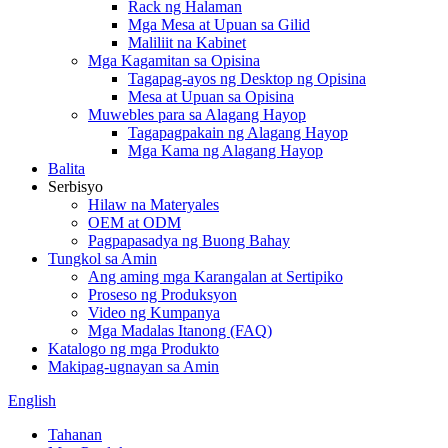
Rack ng Halaman
Mga Mesa at Upuan sa Gilid
Maliliit na Kabinet
Mga Kagamitan sa Opisina
Tagapag-ayos ng Desktop ng Opisina
Mesa at Upuan sa Opisina
Muwebles para sa Alagang Hayop
Tagapagpakain ng Alagang Hayop
Mga Kama ng Alagang Hayop
Balita
Serbisyo
Hilaw na Materyales
OEM at ODM
Pagpapasadya ng Buong Bahay
Tungkol sa Amin
Ang aming mga Karangalan at Sertipiko
Proseso ng Produksyon
Video ng Kumpanya
Mga Madalas Itanong (FAQ)
Katalogo ng mga Produkto
Makipag-ugnayan sa Amin
English
Tahanan