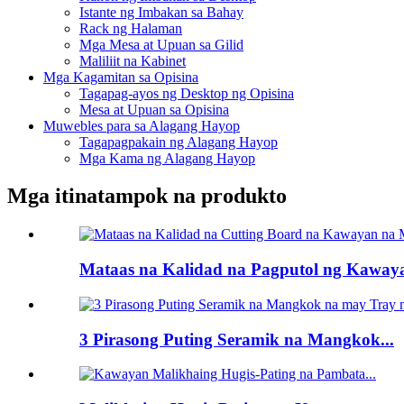
Istante ng Imbakan sa Bahay
Rack ng Halaman
Mga Mesa at Upuan sa Gilid
Maliliit na Kabinet
Mga Kagamitan sa Opisina
Tagapag-ayos ng Desktop ng Opisina
Mesa at Upuan sa Opisina
Muwebles para sa Alagang Hayop
Tagapagpakain ng Alagang Hayop
Mga Kama ng Alagang Hayop
Mga itinatampok na produkto
Mataas na Kalidad na Pagputol ng Kawaya
3 Pirasong Puting Seramik na Mangkok...