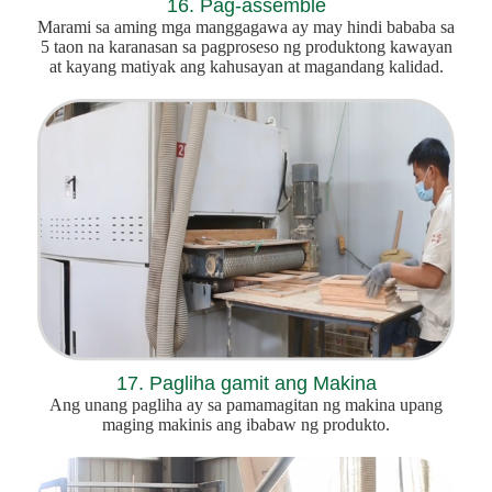
16. Pag-assemble
Marami sa aming mga manggagawa ay may hindi bababa sa
5 taon na karanasan sa pagproseso ng produktong kawayan
at kayang matiyak ang kahusayan at magandang kalidad.
17. Pagliha gamit ang Makina
Ang unang pagliha ay sa pamamagitan ng makina upang
maging makinis ang ibabaw ng produkto.