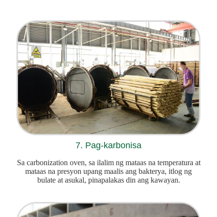
7. Pag-karbonisa
Sa carbonization oven, sa ilalim ng mataas na temperatura at
mataas na presyon upang maalis ang bakterya, itlog ng
bulate at asukal, pinapalakas din ang kawayan.