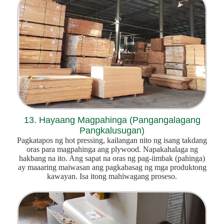
13. Hayaang Magpahinga (Pangangalagang
Pangkalusugan)
Pagkatapos ng hot pressing, kailangan nito ng isang takdang
oras para magpahinga ang plywood. Napakahalaga ng
hakbang na ito. Ang sapat na oras ng pag-iimbak (pahinga)
ay maaaring maiwasan ang pagkabasag ng mga produktong
kawayan. Isa itong mahiwagang proseso.