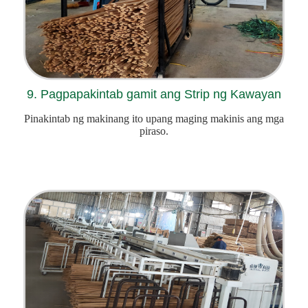
9. Pagpapakintab gamit ang Strip ng Kawayan
Pinakintab ng makinang ito upang maging makinis ang mga
piraso.