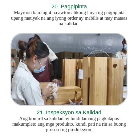
20. Pagpipinta
Mayroon kaming 4 na awtomatikong linya ng pagpipinta
upang matiyak na ang iyong order ay mabilis at may mataas
na kalidad.
21. Inspeksyon sa Kalidad
Ang kontrol sa kalidad ay hindi lamang pagkatapos
makumpleto ang mga produkto, kundi pati na rin sa buong
proseso ng produksyon.