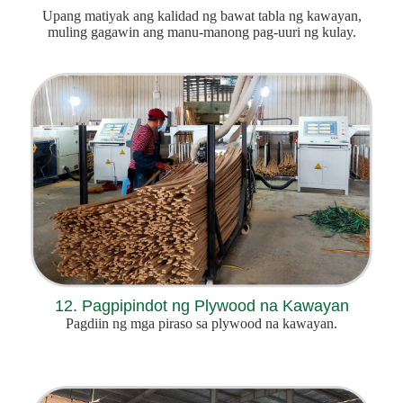
Upang matiyak ang kalidad ng bawat tabla ng kawayan,
muling gagawin ang manu-manong pag-uuri ng kulay.
12. Pagpipindot ng Plywood na Kawayan
Pagdiin ng mga piraso sa plywood na kawayan.